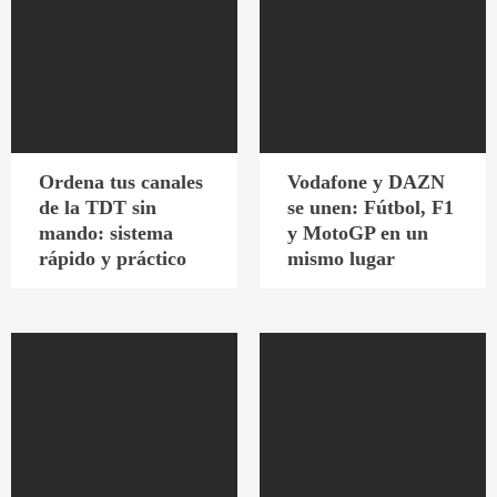
Ordena tus canales
Vodafone y DAZN
de la TDT sin
se unen: Fútbol, F1
mando: sistema
y MotoGP en un
rápido y práctico
mismo lugar