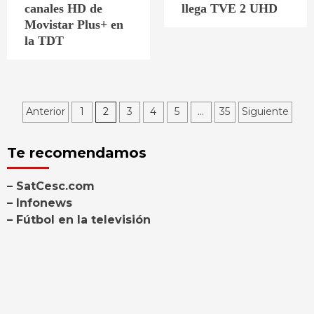
canales HD de
llega TVE 2 UHD
Movistar Plus+ en
la TDT
Paginación
Anterior
1
2
3
4
5
…
35
Siguiente
de
Te recomendamos
entradas
– SatCesc.com
– Infonews
– Fútbol en la televisión