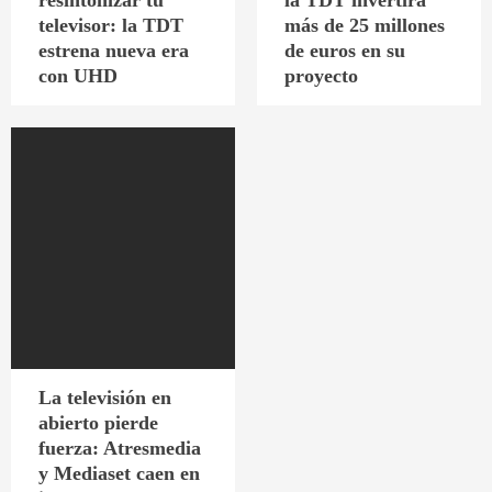
resintonizar tu
la TDT invertirá
televisor: la TDT
más de 25 millones
estrena nueva era
de euros en su
con UHD
proyecto
La televisión en
abierto pierde
fuerza: Atresmedia
y Mediaset caen en