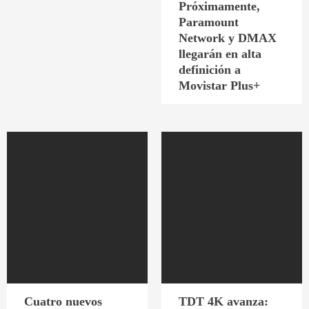
Próximamente,
Paramount
Network y DMAX
llegarán en alta
definición a
Movistar Plus+
Cuatro nuevos
TDT 4K avanza: