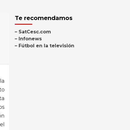
Te recomendamos
– SatCesc.com
– Infonews
– Fútbol en la televisión
la
to
ta
os
ón
el