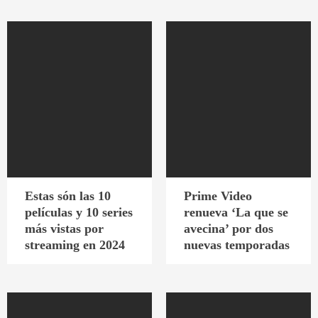
Estas són las 10
Prime Video
películas y 10 series
renueva ‘La que se
más vistas por
avecina’ por dos
streaming en 2024
nuevas temporadas