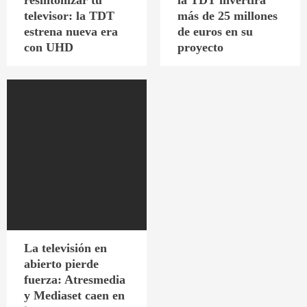
resintonizar tu
la TDT invertirá
televisor: la TDT
más de 25 millones
estrena nueva era
de euros en su
con UHD
proyecto
La televisión en
abierto pierde
fuerza: Atresmedia
y Mediaset caen en