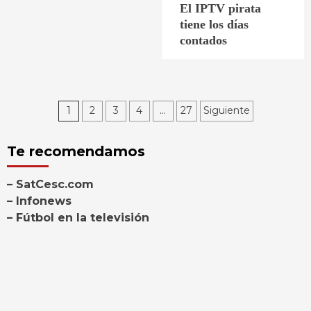
El IPTV pirata
tiene los días
contados
Paginación
1
2
3
4
…
27
Siguiente
de
Te recomendamos
entradas
– SatCesc.com
– Infonews
– Fútbol en la televisión