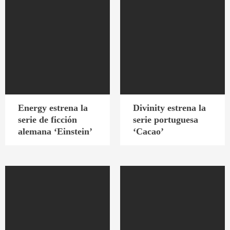
Energy estrena la
Divinity estrena la
serie de ficción
serie portuguesa
alemana ‘Einstein’
‘Cacao’