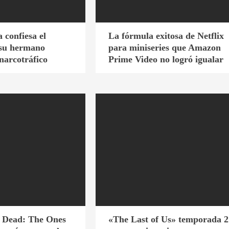
 confiesa el
La fórmula exitosa de Netflix
 su hermano
para miniseries que Amazon
 narcotráfico
Prime Video no logró igualar
 Dead: The Ones
«The Last of Us» temporada 2