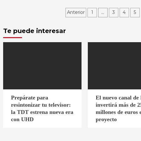
Paginación
Anterior
1
…
3
4
5
de
Te puede interesar
entradas
Prepárate para
El nuevo canal de
resintonizar tu televisor:
invertirá más de 2
la TDT estrena nueva era
millones de euros 
con UHD
proyecto