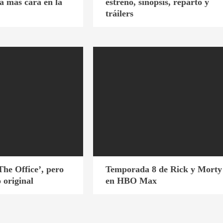
a más cara en la
estreno, sinopsis, reparto y
tráilers
The Office’, pero
Temporada 8 de Rick y Morty
o original
en HBO Max