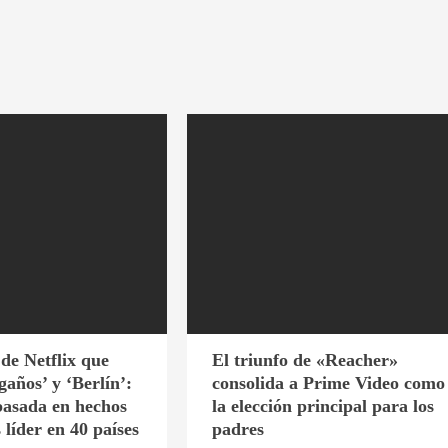
 de Netflix que
El triunfo de «Reacher»
gaños’ y ‘Berlín’:
consolida a Prime Video como
 basada en hechos
la elección principal para los
s líder en 40 países
padres