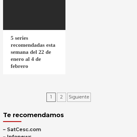
5 series
recomendadas esta
semana del 22 de
enero al 4 de
febrero
Paginación
1
2
Siguiente
de
Te recomendamos
entradas
– SatCesc.com
– Infonews