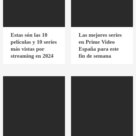
Estas són las 10
Las mejores series
películas y 10 series
en Prime Video
más vistas por
España para este
streaming en 2024
fin de semana