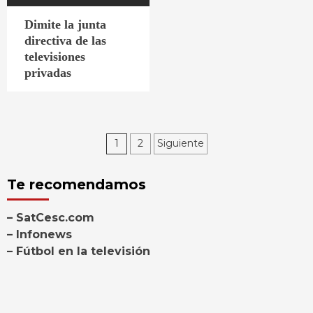
Dimite la junta
directiva de las
televisiones
privadas
Paginación
1
2
Siguiente
de
Te recomendamos
entradas
– SatCesc.com
– Infonews
– Fútbol en la televisión