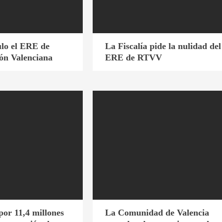
lo el ERE de
La Fiscalía pide la nulidad del
ión Valenciana
ERE de RTVV
por 11,4 millones
La Comunidad de Valencia