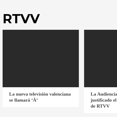
RTVV
La nueva televisión valenciana
La Audiencia
se llamará ‘À’
justificado e
de RTVV