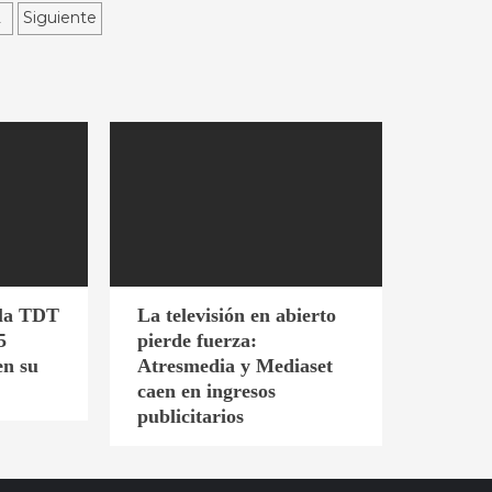
ginación
2
Siguiente
radas
 la TDT
La televisión en abierto
5
pierde fuerza:
en su
Atresmedia y Mediaset
caen en ingresos
publicitarios