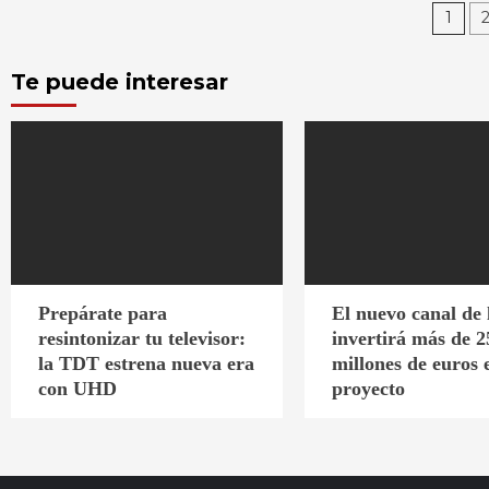
Pa
1
de
Te puede interesar
ent
Prepárate para
El nuevo canal de
resintonizar tu televisor:
invertirá más de 2
la TDT estrena nueva era
millones de euros 
con UHD
proyecto