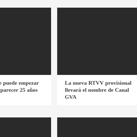
e puede empezar
La nueva RTVV provisional
aparecer 25 años
llevará el nombre de Canal
GVA