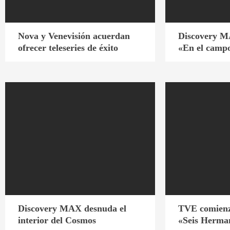
Nova y Venevisión acuerdan
Discovery M
ofrecer teleseries de éxito
«En el campo
Discovery MAX desnuda el
TVE comienz
interior del Cosmos
«Seis Herma