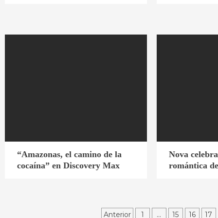
“Amazonas, el camino de la
Nova celebr
cocaína” en Discovery Max
romántica de
Paginación
Anterior
1
…
15
16
17