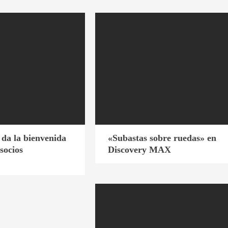
da la bienvenida
«Subastas sobre ruedas» en
socios
Discovery MAX
s