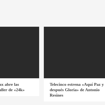
x abre las
Telecinco estrena «Aquí Paz y
aller de «24k»
después Gloria» de Antonio
Resines