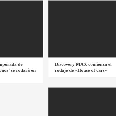
emporada de
Discovery MAX comienza el
onos’ se rodará en
rodaje de «House of cars»