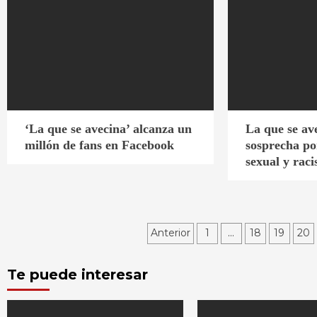
‘La que se avecina’ alcanza un
La que se av
millón de fans en Facebook
sosprecha po
sexual y raci
Paginación
Anterior
1
…
18
19
20
de
Te puede interesar
entradas