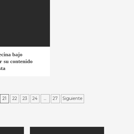
ecina bajo
r su contenido
sta
21
22
23
24
…
27
Siguiente