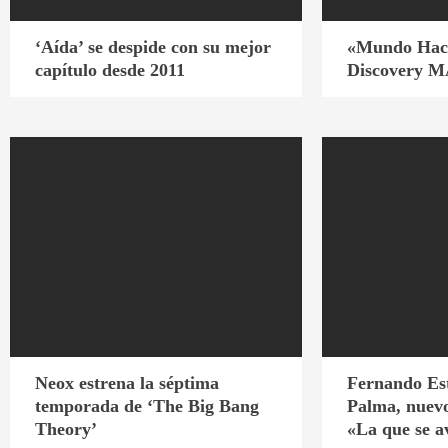
‘Aída’ se despide con su mejor
«Mundo Hack
capítulo desde 2011
Discovery 
Neox estrena la séptima
Fernando Est
temporada de ‘The Big Bang
Palma, nuevo
Theory’
«La que se a