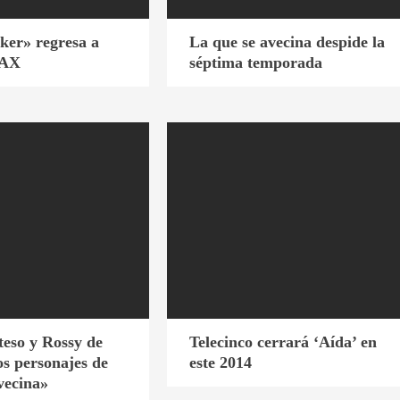
er» regresa a
La que se avecina despide la
MAX
séptima temporada
eso y Rossy de
Telecinco cerrará ‘Aída’ en
s personajes de
este 2014
vecina»