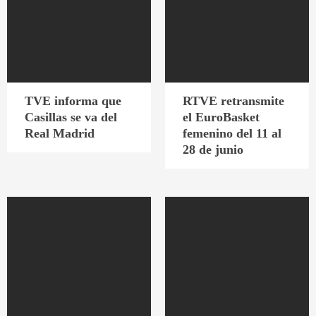
TVE informa que
RTVE retransmite
Casillas se va del
el EuroBasket
Real Madrid
femenino del 11 al
28 de junio