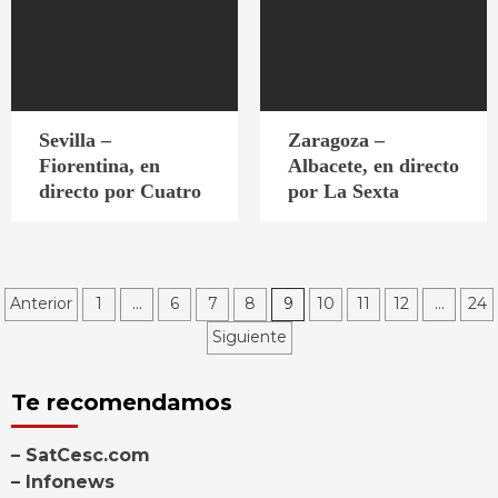
Sevilla –
Zaragoza –
Fiorentina, en
Albacete, en directo
directo por Cuatro
por La Sexta
Paginación
Anterior
1
…
6
7
8
9
10
11
12
…
24
Siguiente
de
entradas
Te recomendamos
– SatCesc.com
– Infonews