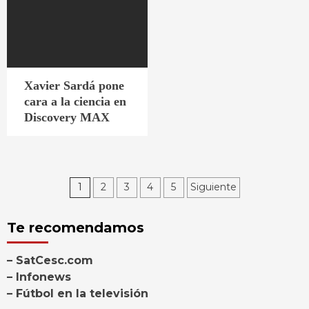
Xavier Sardá pone
cara a la ciencia en
Discovery MAX
Paginación
1
2
3
4
5
Siguiente
de
Te recomendamos
entradas
– SatCesc.com
– Infonews
– Fútbol en la televisión