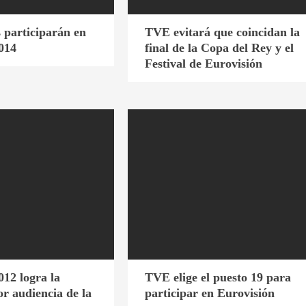
 participarán en
TVE evitará que coincidan la
014
final de la Copa del Rey y el
Festival de Eurovisión
012 logra la
TVE elige el puesto 19 para
r audiencia de la
participar en Eurovisión