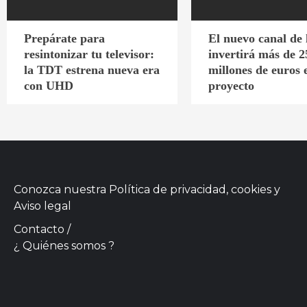
Prepárate para
El nuevo canal de
resintonizar tu televisor:
invertirá más de 2
la TDT estrena nueva era
millones de euros 
con UHD
proyecto
Conozca nuestra
Política de privacidad, cookies
y
Aviso legal
Contacto
/
¿ Quiénes somos ?