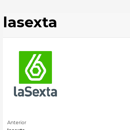
lasexta
Seguir
Anterior