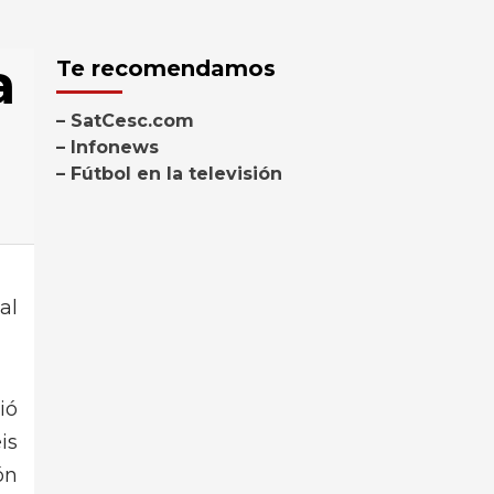
a
Te recomendamos
– SatCesc.com
– Infonews
– Fútbol en la televisión
al
ió
is
ón