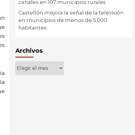
canales en 107 municipios rurales
Castellón mejora la señal de la televisión
ón
en municipios de menos de 5.000
ue
habitantes
es
es
Archivos
Archivos
ia
la
ue