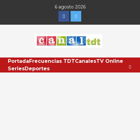
Saltar
6 agosto 2026
al
Facebook
Twitter
contenido
Portada
Frecuencias TDT
Canales
TV Online
Series
Deportes