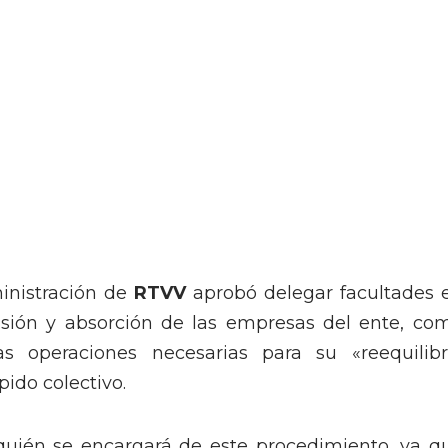
inistración de
RTVV
aprobó delegar facultades 
fusión y absorción de las empresas del ente, co
s operaciones necesarias para su «reequilibr
pido colectivo.
 quién se encargará de este procedimiento, ya q