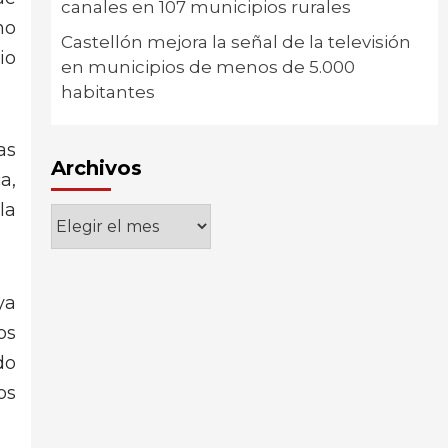
canales en 107 municipios rurales
no
Castellón mejora la señal de la televisión
io
en municipios de menos de 5.000
habitantes
as
Archivos
a,
la
Archivos
ya
os
do
os