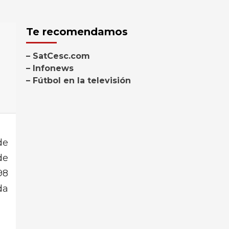
Te recomendamos
– SatCesc.com
– Infonews
– Fútbol en la televisión
de
de
98
da