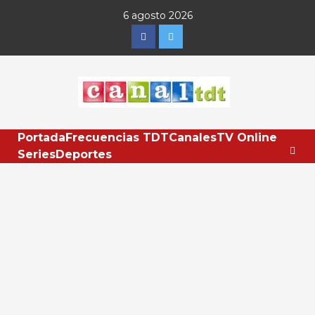
Saltar
6 agosto 2026
al
Facebook
Twitter
contenido
Portada
Frecuencias TDT
Canales
TV Online
Series
Deportes