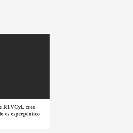
 de RTVCyL cree
do es esperpéntico