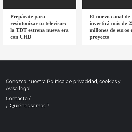
Prepárate para
El nuevo canal de
resintonizar tu televisor:
invertirá más de 2
la TDT estrena nueva era
millones de euros 
con UHD
proyecto
Conozca nuestra
Política de privacidad, cookies
y
Aviso legal
Contacto
/
¿ Quiénes somos ?