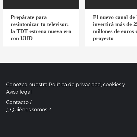
Prepárate para
El nuevo canal de
resintonizar tu televisor:
invertirá más de 2
la TDT estrena nueva era
millones de euros 
con UHD
proyecto
Conozca nuestra
Política de privacidad, cookies
y
Aviso legal
Contacto
/
¿ Quiénes somos ?