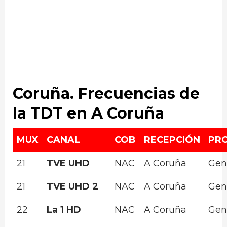
Coruña. Frecuencias de
la TDT en A Coruña
MUX
CANAL
COB
RECEPCIÓN
PR
21
TVE UHD
NAC
A Coruña
Gen
21
TVE UHD 2
NAC
A Coruña
Gen
22
La 1 HD
NAC
A Coruña
Gen