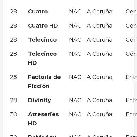
28
Cuatro
NAC
A Coruña
Gen
28
Cuatro HD
NAC
A Coruña
Gen
28
Telecinco
NAC
A Coruña
Gen
28
Telecinco
NAC
A Coruña
Gen
HD
28
Factoría de
NAC
A Coruña
Ent
Ficción
28
Divinity
NAC
A Coruña
Ent
30
Atreseries
NAC
A Coruña
Ent
HD