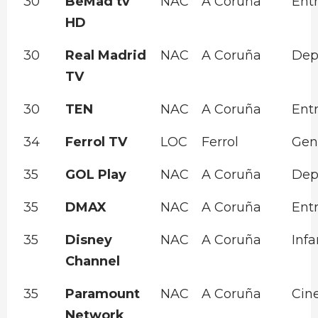
30
BeMad tv
NAC
A Coruña
Ent
HD
30
Real Madrid
NAC
A Coruña
Dep
TV
30
TEN
NAC
A Coruña
Ent
34
Ferrol TV
LOC
Ferrol
Gen
35
GOL Play
NAC
A Coruña
Dep
35
DMAX
NAC
A Coruña
Ent
35
Disney
NAC
A Coruña
Infa
Channel
35
Paramount
NAC
A Coruña
Cin
Network