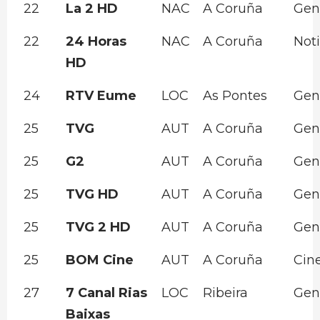
22
La 2 HD
NAC
A Coruña
Gen
22
24 Horas
NAC
A Coruña
Noti
HD
24
RTV Eume
LOC
As Pontes
Gen
25
TVG
AUT
A Coruña
Gen
25
G2
AUT
A Coruña
Gen
25
TVG HD
AUT
A Coruña
Gen
25
TVG 2 HD
AUT
A Coruña
Gen
25
BOM Cine
AUT
A Coruña
Cin
27
7 Canal Rias
LOC
Ribeira
Gen
Baixas