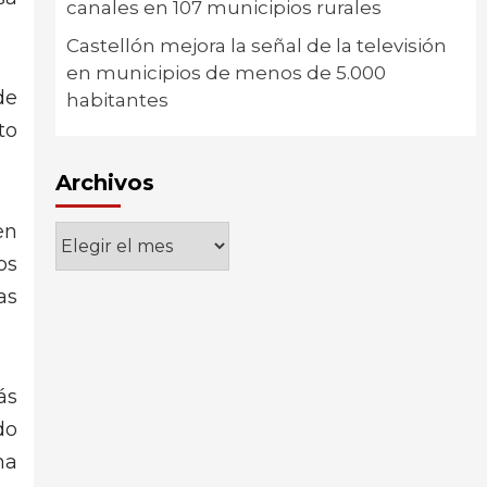
canales en 107 municipios rurales
Castellón mejora la señal de la televisión
en municipios de menos de 5.000
de
habitantes
to
Archivos
en
Archivos
os
as
ás
do
na