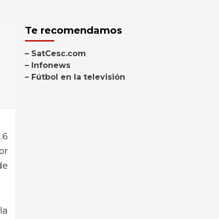
Te recomendamos
– SatCesc.com
– Infonews
– Fútbol en la televisión
.6
or
de
la