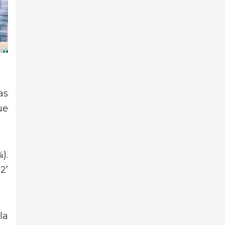
as
ue
).
2’
la