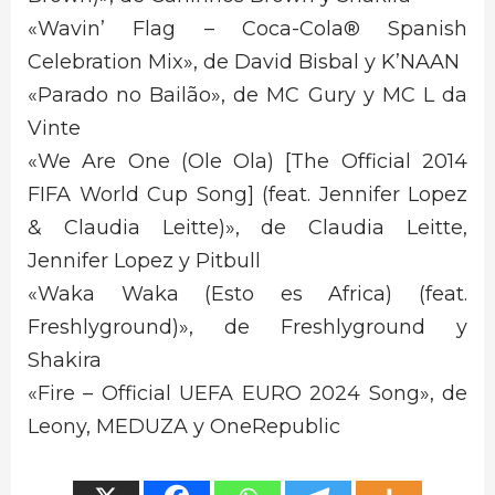
«Wavin’ Flag – Coca-Cola® Spanish
Celebration Mix», de David Bisbal y K’NAAN
«Parado no Bailão», de MC Gury y MC L da
Vinte
«We Are One (Ole Ola) [The Official 2014
FIFA World Cup Song] (feat. Jennifer Lopez
& Claudia Leitte)», de Claudia Leitte,
Jennifer Lopez y Pitbull
«Waka Waka (Esto es Africa) (feat.
Freshlyground)», de Freshlyground y
Shakira
«Fire – Official UEFA EURO 2024 Song», de
Leony, MEDUZA y OneRepublic