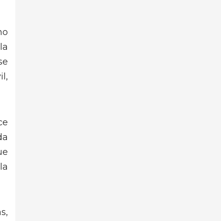
no
la
se
l,
ce
da
ue
la
s,