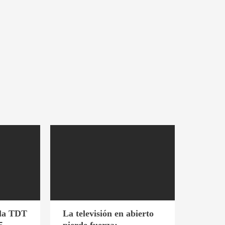
 la TDT
La televisión en abierto
5
pierde fuerza: