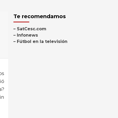
Te recomendamos
– SatCesc.com
– Infonews
– Fútbol en la televisión
os
ió
a?
in