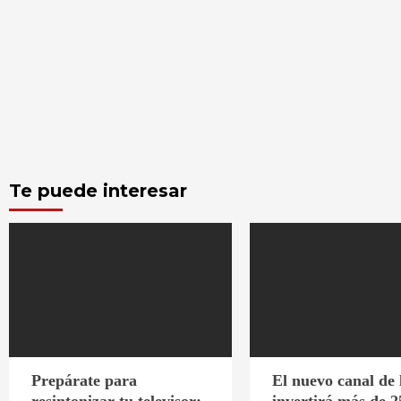
Te puede interesar
Prepárate para
El nuevo canal de
resintonizar tu televisor:
invertirá más de 2