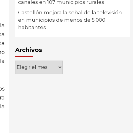
canales en 107 municipios rurales
Castellón mejora la señal de la televisión
en municipios de menos de 5.000
la
habitantes
ba
ta
Archivos
no
la
Archivos
os
ra
la