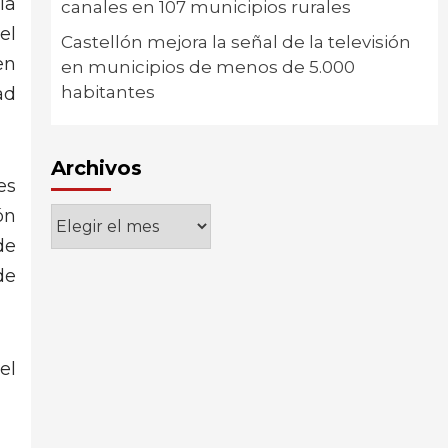
la
canales en 107 municipios rurales
el
Castellón mejora la señal de la televisión
en
en municipios de menos de 5.000
habitantes
ad
Archivos
es
Archivos
ón
de
de
el