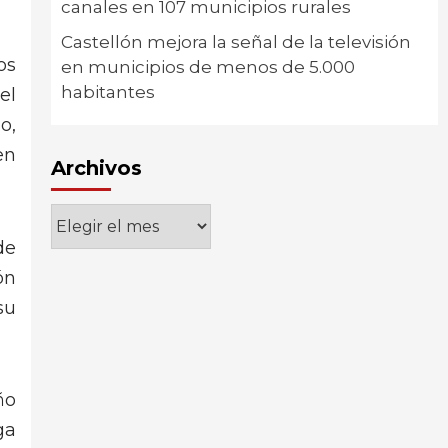
canales en 107 municipios rurales
Castellón mejora la señal de la televisión
os
en municipios de menos de 5.000
habitantes
el
o,
en
Archivos
Archivos
de
ón
su
ño
ga