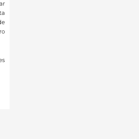
ar
ta
de
ro
es