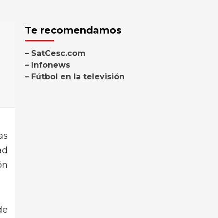
Te recomendamos
– SatCesc.com
– Infonews
– Fútbol en la televisión
as
ad
ón
de