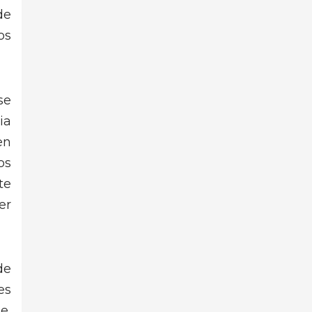
de
os
se
ia
en
os
te
er
de
es
e,