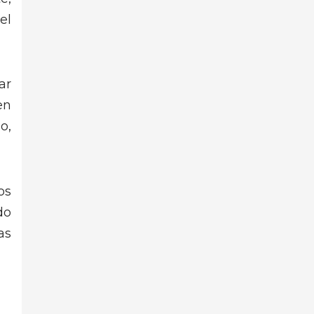
el
ar
en
o,
os
do
as