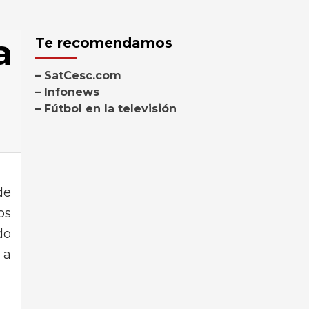
a
Te recomendamos
– SatCesc.com
– Infonews
– Fútbol en la televisión
de
os
do
 a