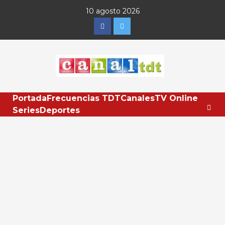
Saltar
10 agosto 2026
al
Facebook
Twitter
contenido
Portada
Frecuencias TDT
Canales
TV Online
Series
Deportes