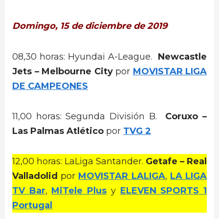
Domingo, 15 de diciembre de 2019
08,30 horas: Hyundai A-League.
Newcastle
Jets –
Melbourne City
por
MOVISTAR LIGA
DE CAMPEONES
11,00 horas: Segunda División B.
Coruxo –
Las Palmas Atlético
por
TVG 2
12,00 horas: LaLiga Santander.
Getafe – Real
Valladolid
por
MOVISTAR LALIGA
,
LA LIGA
TV Bar
,
MiTele Plus
y
ELEVEN SPORTS 1
Portugal