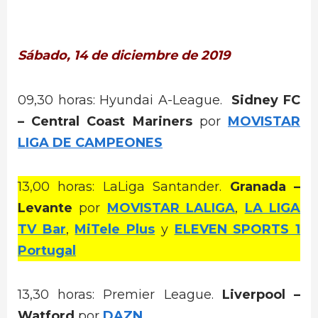
Sábado, 14 de diciembre de 2019
09,30 horas: Hyundai A-League.
Sidney FC
– Central Coast Mariners
por
MOVISTAR
LIGA DE CAMPEONES
13,00 horas: LaLiga Santander.
Granada –
Levante
por
MOVISTAR LALIGA
,
LA LIGA
TV Bar
,
MiTele Plus
y
ELEVEN SPORTS 1
Portugal
13,30 horas: Premier League.
Liverpool –
Watford
por
DAZN