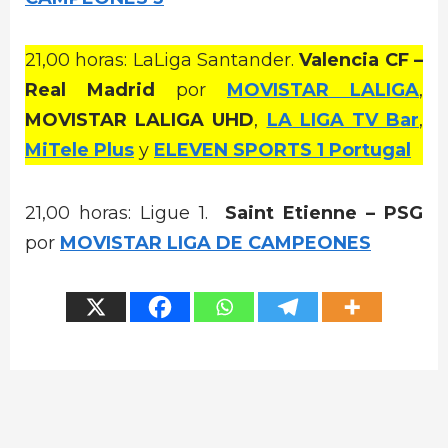
21,00 horas: LaLiga Santander.
Valencia CF –
Real Madrid
por
MOVISTAR LALIGA
,
MOVISTAR LALIGA UHD
,
LA LIGA TV Bar
,
MiTele Plus
y
ELEVEN SPORTS 1 Portugal
21,00 horas: Ligue 1.
Saint Etienne – PSG
por
MOVISTAR LIGA DE CAMPEONES