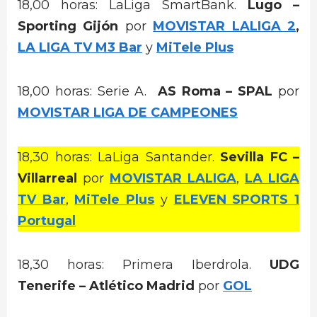
18,00 horas: LaLiga SmartBank.
Lugo –
Sporting Gijón
por
MOVISTAR LALIGA 2
,
LA LIGA TV M3 Bar
y
MiTele Plus
18,00 horas: Serie A.
AS Roma – SPAL
por
MOVISTAR LIGA DE CAMPEONES
18,30 horas: LaLiga Santander.
Sevilla FC –
Villarreal
por
MOVISTAR LALIGA
,
LA LIGA
TV Bar
,
MiTele Plus
y
ELEVEN SPORTS 1
Portugal
18,30 horas: Primera Iberdrola.
UDG
Tenerife – Atlético Madrid
por
GOL