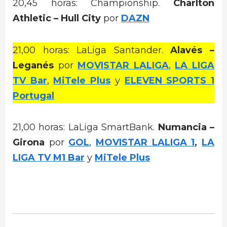
20,45 horas: Championship.
Charlton
Athletic – Hull City
por
DAZN
21,00 horas: LaLiga Santander.
Alavés –
Leganés
por
MOVISTAR LALIGA
,
LA LIGA
TV Bar
,
MiTele Plus
y
ELEVEN SPORTS 1
Portugal
21,00 horas: LaLiga SmartBank.
Numancia –
Girona
por
GOL
,
MOVISTAR LALIGA 1
,
LA
LIGA TV M1 Bar
y
MiTele Plus