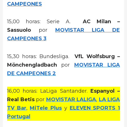
CAMPEONES
15,00 horas: Serie A.
AC Milan –
Sassuolo
por
MOVISTAR LIGA DE
CAMPEONES 3
15,30 horas: Bundesliga.
VfL Wolfsburg –
Mönchengladbach
por
MOVISTAR LIGA
DE CAMPEONES 2
16,00 horas: LaLiga Santander.
Espanyol –
Real Betis
por
MOVISTAR LALIGA
,
LA LIGA
TV Bar
,
MiTele Plus
y
ELEVEN SPORTS 1
Portugal