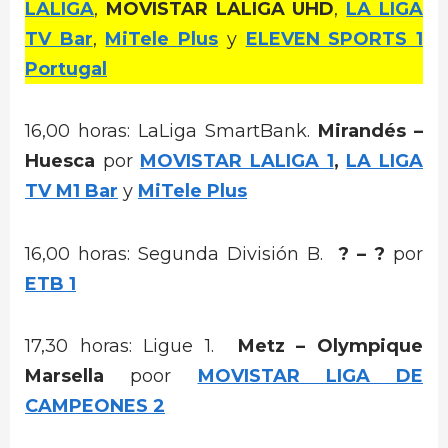
LALIGA
,
MOVISTAR LALIGA UHD
,
LA LIGA
TV Bar
,
MiTele Plus
y
ELEVEN SPORTS 1
Portugal
16,00 horas: LaLiga SmartBank.
Mirandés –
Huesca
por
MOVISTAR LALIGA 1
,
LA LIGA
TV M1 Bar
y
MiTele Plus
16,00 horas: Segunda División B.
? – ?
por
ETB 1
17,30 horas: Ligue 1.
Metz – Olympique
Marsella
poor
MOVISTAR LIGA DE
CAMPEONES 2