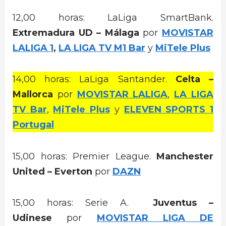
12,00 horas: LaLiga SmartBank.
Extremadura UD – Málaga
por
MOVISTAR
LALIGA 1
,
LA LIGA TV M1 Bar
y
MiTele Plus
14,00 horas: LaLiga Santander.
Celta –
Mallorca
por
MOVISTAR LALIGA
,
LA LIGA
TV Bar
,
MiTele Plus
y
ELEVEN SPORTS 1
Portugal
15,00 horas: Premier League.
Manchester
United – Everton
por
DAZN
15,00 horas: Serie A.
Juventus –
Udinese
por
MOVISTAR LIGA DE