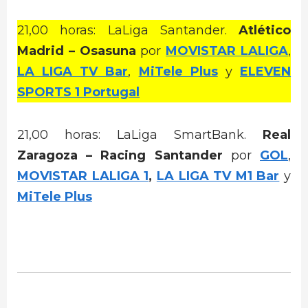
21,00 horas: LaLiga Santander.
Atlético
Madrid – Osasuna
por
MOVISTAR LALIGA
,
LA LIGA TV Bar
,
MiTele Plus
y
ELEVEN
SPORTS 1 Portugal
21,00 horas: LaLiga SmartBank.
Real
Zaragoza – Racing Santander
por
GOL
,
MOVISTAR LALIGA 1
,
LA LIGA TV M1 Bar
y
MiTele Plus