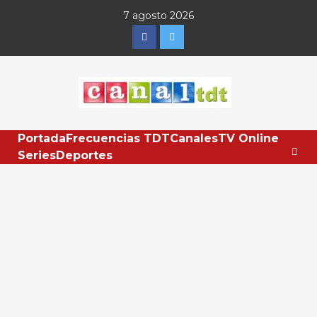
Saltar
7 agosto 2026
al
Facebook
Twitter
contenido
Portada
Frecuencias TDT
Canales
TV Online
Series
Deportes