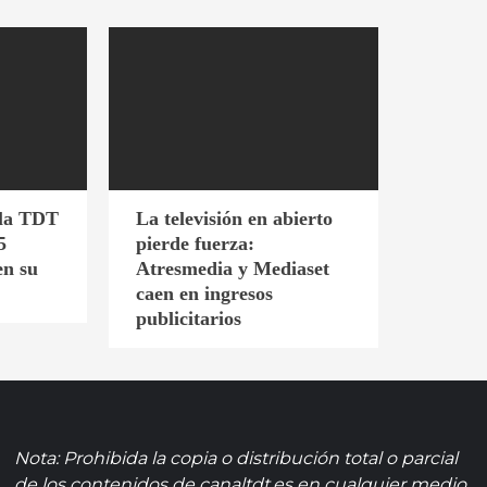
 la TDT
La televisión en abierto
5
pierde fuerza:
en su
Atresmedia y Mediaset
caen en ingresos
publicitarios
Nota: Prohibida la copia o distribución total o parcial
de los contenidos de canaltdt.es en cualquier medio