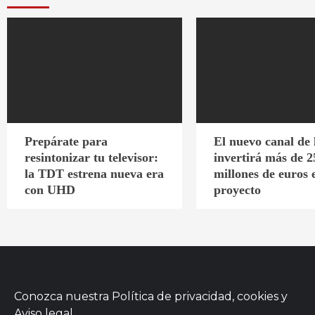
Prepárate para
El nuevo canal de
resintonizar tu televisor:
invertirá más de 2
la TDT estrena nueva era
millones de euros 
con UHD
proyecto
Conozca nuestra
Política de privacidad, cookies
y
Aviso legal