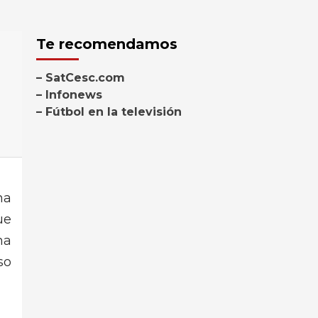
Te recomendamos
– SatCesc.com
– Infonews
– Fútbol en la televisión
na
ue
na
so