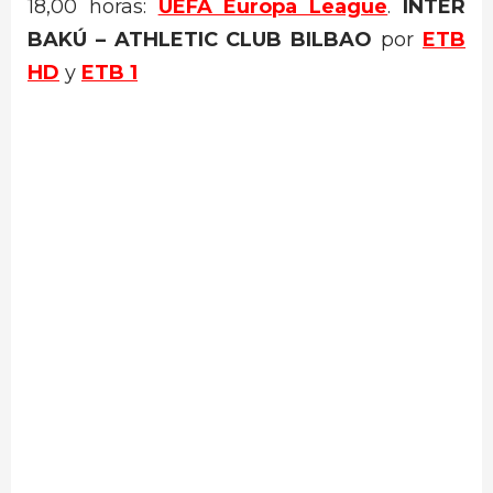
18,00 horas:
UEFA Europa League
.
INTER
BAKÚ – ATHLETIC CLUB BILBAO
por
ETB
HD
y
ETB 1