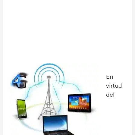
En
virtud
del