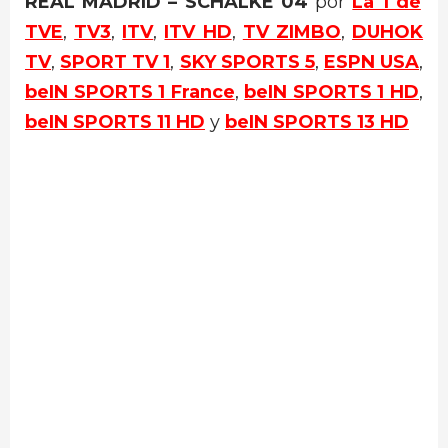
REAL MADRID – SCHALKE 04
por
La 1 de
TVE
,
TV3
,
ITV
,
ITV HD
,
TV ZIMBO
,
DUHOK
TV
,
SPORT TV 1
,
SKY SPORTS 5
,
ESPN USA
,
beIN SPORTS 1 France
,
beIN SPORTS 1 HD
,
beIN SPORTS 11 HD
y
beIN SPORTS 13 HD