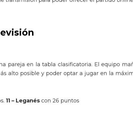
de transmisión para poder ofrecer el partido
onlin
levisión
 pareja en la tabla clasificatoria. El equipo ma
más alto posible y poder optar a jugar en la máxi
s.
11 –
Leganés
con 26 puntos