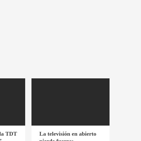
 la TDT
La televisión en abierto
5
pierde fuerza: