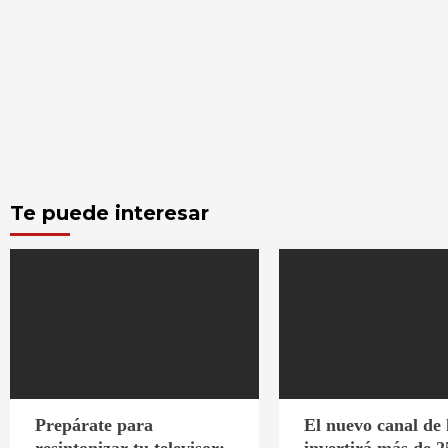
Te puede interesar
Prepárate para
El nuevo canal de
resintonizar tu televisor:
invertirá más de 2