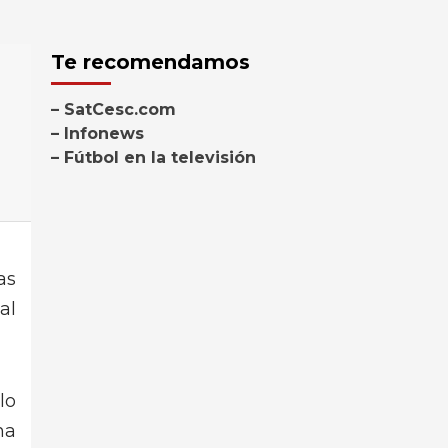
Te recomendamos
– SatCesc.com
– Infonews
– Fútbol en la televisión
as
al
lo
ha