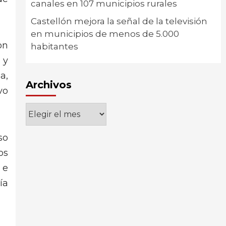
canales en 107 municipios rurales
Castellón mejora la señal de la televisión
en municipios de menos de 5.000
on
habitantes
 y
a,
Archivos
vo
Archivos
so
os
 e
ía