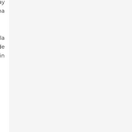
ay
na
la
de
in