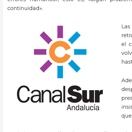
continuidad».
Las
ret
el 
vol
has
Ade
de
pre
insi
que