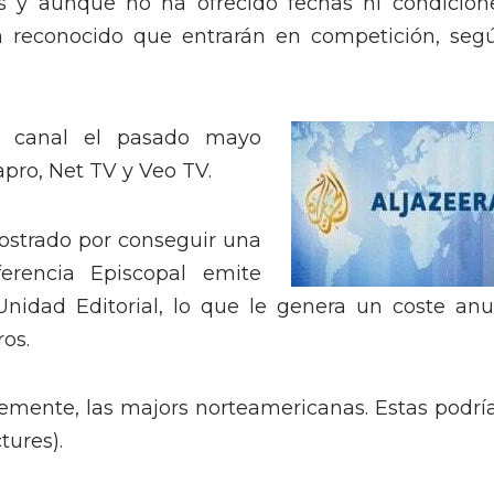
s y aunque no ha ofrecido fechas ni condicion
an reconocido que entrarán en competición, seg
n canal el pasado mayo
apro, Net TV y Veo TV.
ostrado por conseguir una
ferencia Episcopal emite
nidad Editorial, lo que le genera un coste anu
ros.
lemente, las majors norteamericanas. Estas podrí
tures).