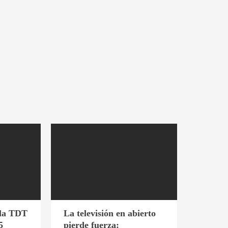
 la TDT
La televisión en abierto
5
pierde fuerza: