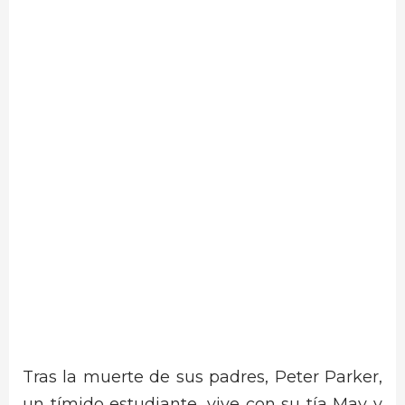
Tras la muerte de sus padres, Peter Parker,
un tímido estudiante, vive con su tía May y