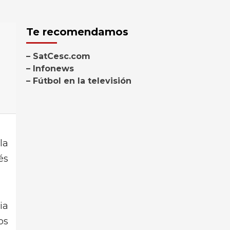
Te recomendamos
– SatCesc.com
– Infonews
– Fútbol en la televisión
la
és
ia
os