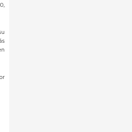
0,
su
ás
en
or