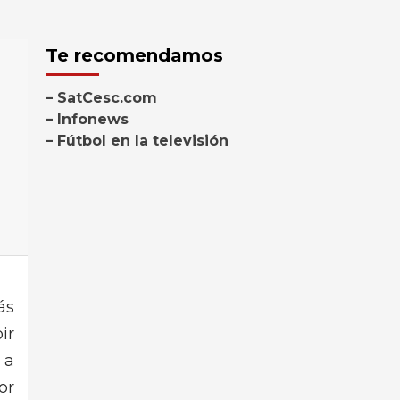
Te recomendamos
– SatCesc.com
– Infonews
– Fútbol en la televisión
ás
ir
 a
or