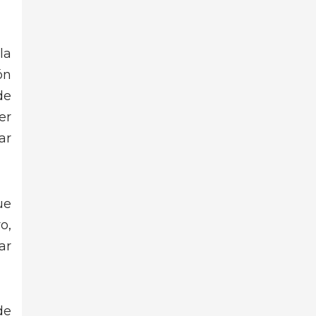
la
ón
de
er
ar
ue
o,
ar
de