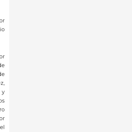
or
io
or
de
de
z,
 y
os
ro
or
el