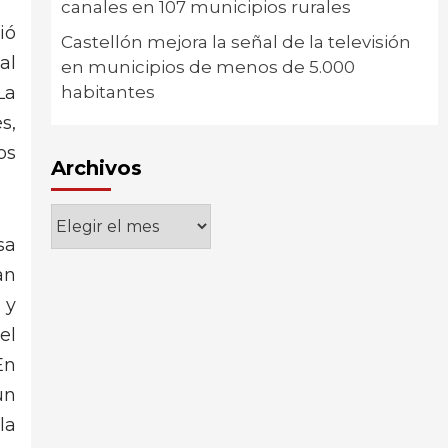
canales en 107 municipios rurales
ió
Castellón mejora la señal de la televisión
al
en municipios de menos de 5.000
La
habitantes
s,
os
Archivos
Archivos
sa
an
 y
el
En
un
la