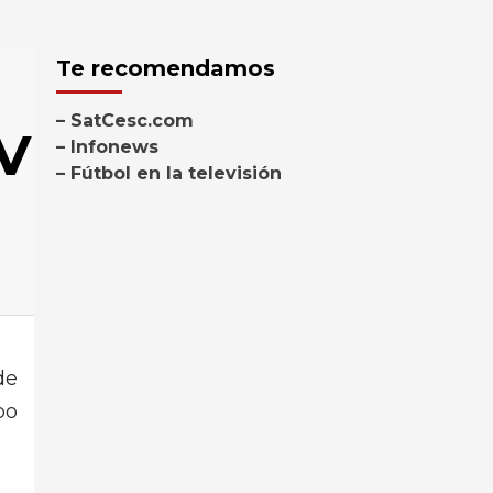
Te recomendamos
– SatCesc.com
TV
– Infonews
– Fútbol en la televisión
de
po