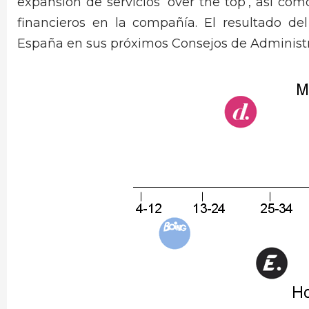
expansión de servicios ‘over the top’, así com
financieros en la compañía. El resultado de
España en sus próximos Consejos de Administr