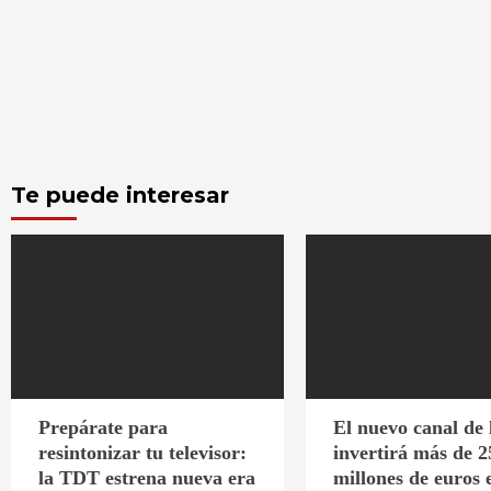
Te puede interesar
Prepárate para
El nuevo canal de
resintonizar tu televisor:
invertirá más de 2
la TDT estrena nueva era
millones de euros 