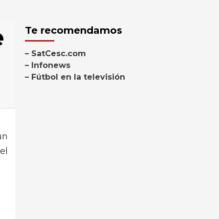
e
Te recomendamos
– SatCesc.com
– Infonews
– Fútbol en la televisión
un
el