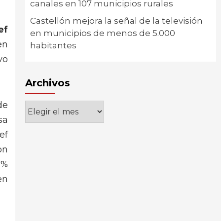
canales en 107 municipios rurales
Castellón mejora la señal de la televisión
ef
en municipios de menos de 5.000
en
habitantes
vo
Archivos
de
Archivos
sa
ef
on
7%
en