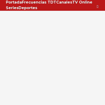
Portada
Frecuencias TDT
Canales
TV Online
Series
Deportes