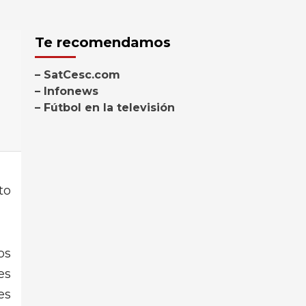
Te recomendamos
– SatCesc.com
– Infonews
– Fútbol en la televisión
to
os
es
es