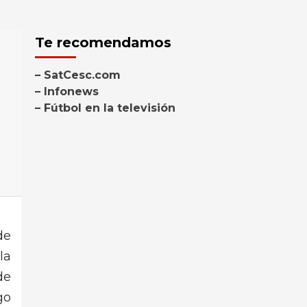
Te recomendamos
– SatCesc.com
– Infonews
– Fútbol en la televisión
de
la
de
go