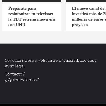
Prepárate para
El nuevo canal de
resintonizar tu televisor:
invertirá más de 2
la TDT estrena nueva era
millones de euros 
con UHD
proyecto
Conozca nuestra
Política de privacidad, cookies
y
Aviso legal
Contacto
/
¿ Quiénes somos ?