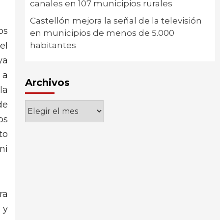
canales en 107 municipios rurales
Castellón mejora la señal de la televisión
os
en municipios de menos de 5.000
el
habitantes
ya
 a
Archivos
la
de
Archivos
os
to
ni
ra
 y