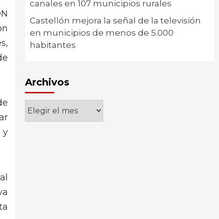
canales en 107 municipios rurales
ÓN
Castellón mejora la señal de la televisión
on
en municipios de menos de 5.000
s,
habitantes
de
Archivos
de
Archivos
ar
 y
al
ya
ta