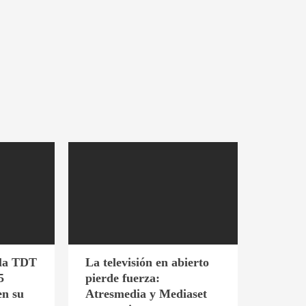
 la TDT
La televisión en abierto
5
pierde fuerza:
en su
Atresmedia y Mediaset