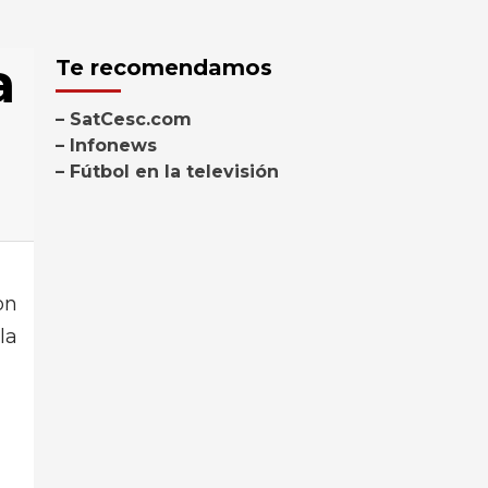
a
Te recomendamos
– SatCesc.com
– Infonews
– Fútbol en la televisión
on
la