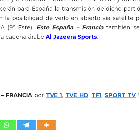
cerán para España la transmisión de dicho partid
 la posibilidad de verlo en abierto vía satélite p
A (9º Este).
Este España – Francia
también se
 la cadena árabe
Al Jazeera Sports
.
– FRANCIA
por
TVE 1
,
TVE HD
,
TF1
,
SPORT TV
1