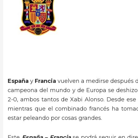
España
y
Francia
vuelven a medirse después de
campeona del mundo y de Europa se deshizo 
2-0, ambos tantos de Xabi Alonso. Desde ese 
mientras que el combinado francés ha toma
estar peleando por cosas grandes.
Este
España – Francia
se podrá seguir en dire