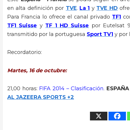
en alta definición por
TVE
.
La 1
y
TVE HD
ofre
Para Francia lo ofrece el canal privado
TF1
con
TF1 Suisse
y
TF 1 HD Suisse
por Eutelsat 9
transmitido por la portuguesa
Sport TV1
y por
Recordatorio:
Martes, 16 de octubre:
21,00 horas:
FIFA 2014 – Clasificación
.
ESPAÑA 
AL JAZEERA SPORTS +2