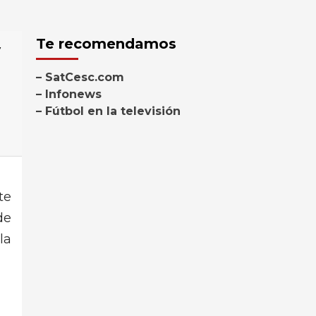
y
Te recomendamos
– SatCesc.com
– Infonews
– Fútbol en la televisión
te
de
la